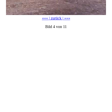
«««
| zurück |
»»»
Bild 4 von 11