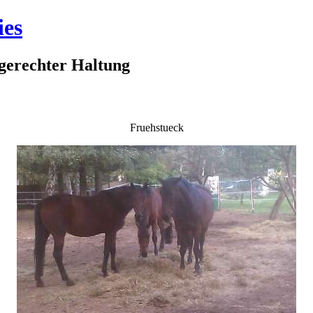
ies
rtgerechter Haltung
Fruehstueck