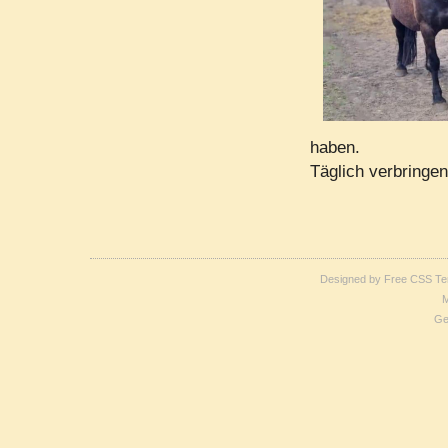
haben.
Täglich verbringen
Designed by
Free CSS Te
M
Ge