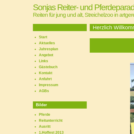
Sonjas Reiter- und Pferdeparad
Reiten für jung und alt, Streichelzoo in artge
Herzlich Willko
Start
Aktuelles
Jahresplan
Angebot
Links
Gästebuch
Kontakt
Anfahrt
Impressum
AGBs
Bilder
Pferde
Reitunterricht
Ausritt
1.Hoffest 2013